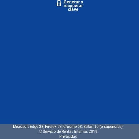
Generar o
recuperar
clave
Microsoft Edge 38, Firefox 53, Chrome 58, Safari 10 (o superiores).
© Servicio de Rentas Internas 2019
Privacidad