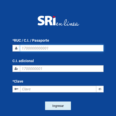
*RUC / C.I. / Pasaporte
C.I. adicional
*Clave