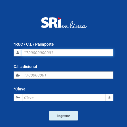
*RUC / C.I. / Pasaporte
C.I. adicional
*Clave