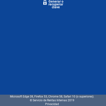
Generar o
recuperar
clave
Microsoft Edge 38, Firefox 53, Chrome 58, Safari 10 (o superiores).
© Servicio de Rentas Internas 2019
Privacidad