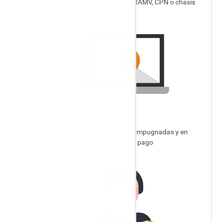
Valores a pagar por placa, RAMV, CPN o chasis
Baja de documentos preimpresos
Denuncia de corrupción interna
Contacto ciudadano
Consulta deudas firmes, impugnadas y en
facilidades de pago